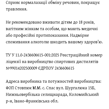
Сприяє нормалазації обміну речовин, покращує
травлення.
Не рекомендовано вживати дітям до 18 років,
вагітним жінкам та особам, що мають медичні
або професійні протипоказання. Надмірне
споживання алкоголю шкодить вашому здоров’ю.
ТУ У 11.0-2436606615-001:2025 Реєстраційний номер
ліцензії на виробництво спиртових дистилятів
№99014202500009 ЄДРПОУ 2436606615
Адреса виробника та потужностей виробництва:
ФОП Стовпюк М.М. с. Спас вул. Шургалюка 15Б,
Нижньовербізька селищнарада, Коломийський
р-н, Івано-Франківська обл.